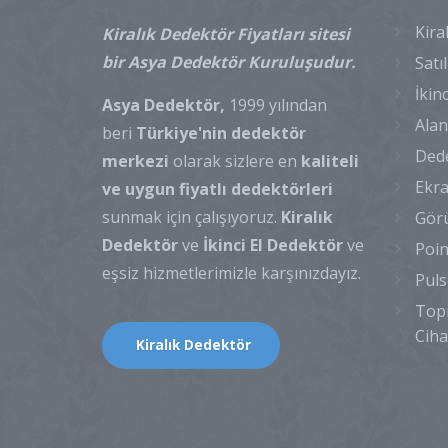
Kira
Kiralık Dedektör Fiyatları sitesi
bir Asya Dedektör Kuruluşudur.
Satı
İkin
Asya Dedektör,
1999 yılından
Alan
beri
Türkiye'nin dedektör
Dede
merkezi
olarak sizlere en
kaliteli
Ekra
ve uygun fiyatlı dedektörleri
sunmak için çalışıyoruz.
Kiralık
Görü
Dedektör
ve
İkinci El Dedektör
ve
Poin
eşsiz hizmetlerimizle karşınızdayız.
Puls
Topr
Ciha
Kiralık Dedektör