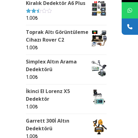
Kiralık Dedektör A6 Plus
1.00
₺
Rated
2.44
out of
Toprak Altı Görüntüleme
5
Cihazı Rover C2
1.00
₺
Simplex Altın Arama
Dedektörü
1.00
₺
İkinci El Lorenz X5
Dedektör
1.00
₺
Garrett 300İ Altın
Dedektörü
1.00
₺