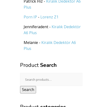
Patrick Hiz
-
Kiralık Dedektör A6
Plus
Porn IP
-
Lorenz Z1
Jenniferadent
-
Kiralık Dedektör
A6 Plus
Melanie
-
Kiralık Dedektör A6
Plus
Product
Search
Search
for:
Search