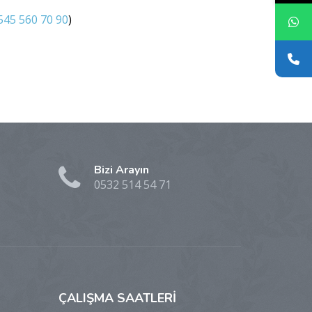
545 560 70 90
)
Bizi Arayın
0532 514 54 71
ÇALIŞMA
SAATLERİ