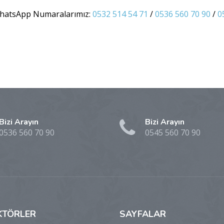
hatsApp Numaralarımız:
0532 514 54 71
/
0536 560 70 90
/
0
Bizi Arayın
Bizi Arayın
0536 560 70 90
0545 560 70 90
KTÖRLER
SAYFALAR