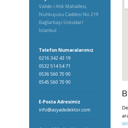
Valide-i Atik Mahallesi,
Nuhkuyusu Caddesi No 219
Bağlarbaşı-Üsküdar/
İstanbul
Telefon Numaralarımız
0216 342 43 19
0532 514 54 71
0536 560 70 90
0545 560 70 90
B
E-Posta Adresimiz
De
info@asyadedektor.com
ar
Wh