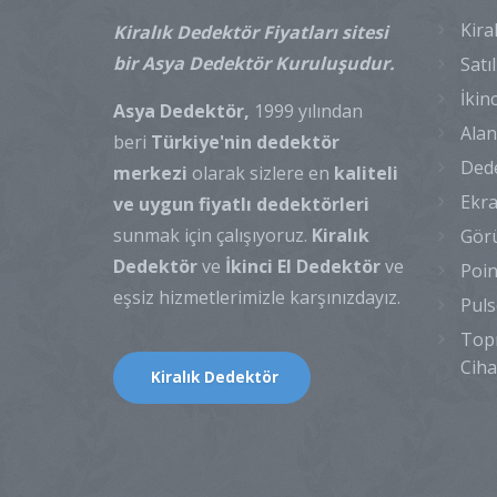
Kira
Kiralık Dedektör Fiyatları sitesi
bir Asya Dedektör Kuruluşudur.
Satı
İkin
Asya Dedektör,
1999 yılından
Alan
beri
Türkiye'nin dedektör
Dede
merkezi
olarak sizlere en
kaliteli
Ekra
ve uygun fiyatlı dedektörleri
sunmak için çalışıyoruz.
Kiralık
Görü
Dedektör
ve
İkinci El Dedektör
ve
Poin
eşsiz hizmetlerimizle karşınızdayız.
Puls
Topr
Ciha
Kiralık Dedektör