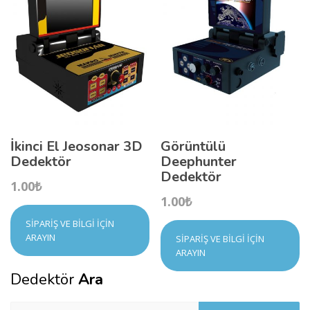
İkinci El Jeosonar 3D
Görüntülü
Dedektör
Deephunter
Dedektör
1.00
₺
1.00
₺
SIPARIŞ VE BILGI İÇIN
ARAYIN
SIPARIŞ VE BILGI İÇIN
ARAYIN
Dedektör
Ara
Arama: