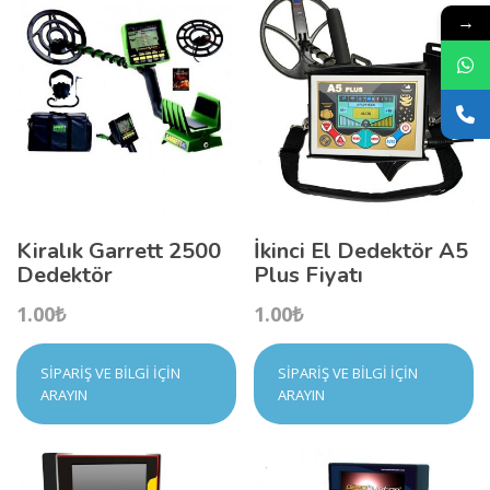
→
Kiralık Garrett 2500
İkinci El Dedektör A5
Dedektör
Plus Fiyatı
1.00
₺
1.00
₺
SIPARIŞ VE BILGI İÇIN
SIPARIŞ VE BILGI İÇIN
ARAYIN
ARAYIN