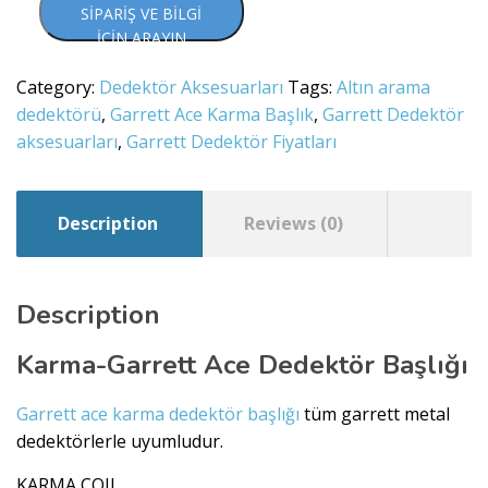
SIPARIŞ VE BILGI
İÇIN ARAYIN
Category:
Dedektör Aksesuarları
Tags:
Altın arama
dedektörü
,
Garrett Ace Karma Başlık
,
Garrett Dedektör
aksesuarları
,
Garrett Dedektör Fiyatları
Description
Reviews (0)
Description
Karma-Garrett Ace Dedektör Başlığı
Garrett ace karma dedektör başlığı
tüm garrett metal
dedektörlerle uyumludur.
KARMA COIL