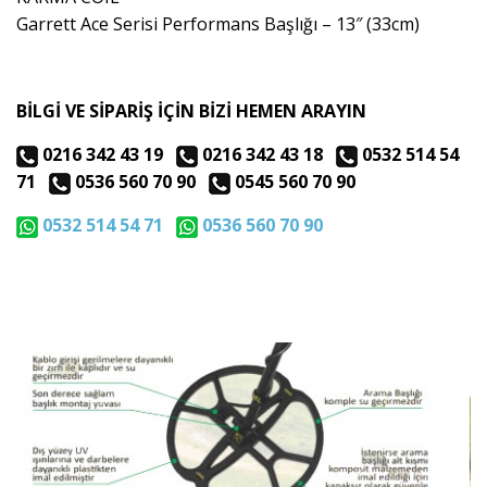
Garrett Ace Serisi Performans Başlığı – 13″ (33cm)
BİLGİ VE SİPARİŞ İÇİN BİZİ HEMEN ARAYIN
0216 342 43 19
0216 342 43 18
0532 514 54
71
0536 560 70 90
0545 560 70 90
0532 514 54 71
0536 560 70 90