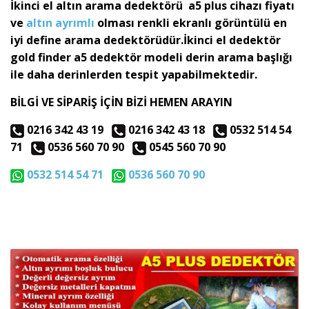
İkinci el altın arama dedektörü a5 plus cihazı fiyatı
ve
altın ayrımlı
olması renkli ekranlı görüntülü en
iyi define arama dedektörüdür.İkinci el dedektör
gold finder a5 dedektör modeli derin arama başlığı
ile daha derinlerden tespit yapabilmektedir.
BİLGİ VE SİPARİŞ İÇİN BİZİ HEMEN ARAYIN
0216 342 43 19
0216 342 43 18
0532 514 54
71
0536 560 70 90
0545 560 70 90
0532 514 54 71
0536 560 70 90