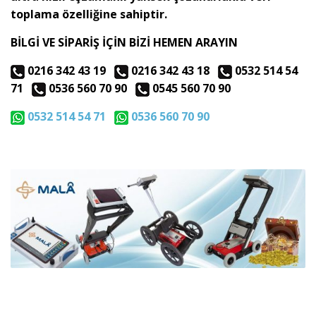
toplama özelliğine sahiptir.
BİLGİ VE SİPARİŞ İÇİN BİZİ HEMEN ARAYIN
0216 342 43 19
0216 342 43 18
0532 514 54
71
0536 560 70 90
0545 560 70 90
0532 514 54 71
0536 560 70 90