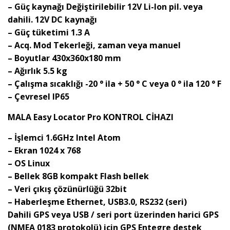
– Güç kaynağı Değiştirilebilir 12V Li-Ion pil. veya
dahili. 12V DC kaynağı
– Güç tüketimi 1.3 A
– Acq. Mod Tekerleği, zaman veya manuel
– Boyutlar 430x360x180 mm
– Ağırlık 5.5 kg
– Çalışma sıcaklığı -20 ° ila + 50 ° C veya 0 ° ila 120 ° F
– Çevresel IP65
MALA Easy Locator Pro KONTROL CİHAZI
– İşlemci 1.6GHz Intel Atom
– Ekran 1024 x 768
– OS Linux
– Bellek 8GB kompakt Flash bellek
– Veri çıkış çözünürlüğü 32bit
– Haberleşme Ethernet, USB3.0, RS232 (seri)
Dahili GPS veya USB / seri port üzerinden harici GPS
(NMEA 0183 protokolü) için GPS Entegre destek