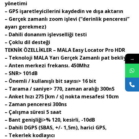
yönetimi
– GPS işaretleyicilerini kaydedin ve dışa aktarın
– Gerçek zamanlı zoom işlevi (“derinlik penceresi”
ayarı gerekmez)
– Dahili donanım işlevselliği testi
– Çoklu dil desteği
TEKNİK ÖZELLİKLER – MALA Easy Locator Pro HDR
– Teknoloji MALA Yarı Gerçek Zamanlı pat bekliyor
→
– Anten merkezi frekansı. 450Mhz
– SNR> 101dB
– Önemli / kullanışlı bit sayısı> 16 bit
– Tarama / saniye> 770, zaman aralığı 300nS
– Anket hızı 275 [km / s] nokta mesafesi 10cm
– Zaman penceresi 300ns
– Çalışma süresi 5 saat
– Bant genişliği>% 120, kesirli, -10dB
– Dahili DGPS (SBAS, +/- 1,5m), harici GPS,
– Tekerlek kodlayıcı