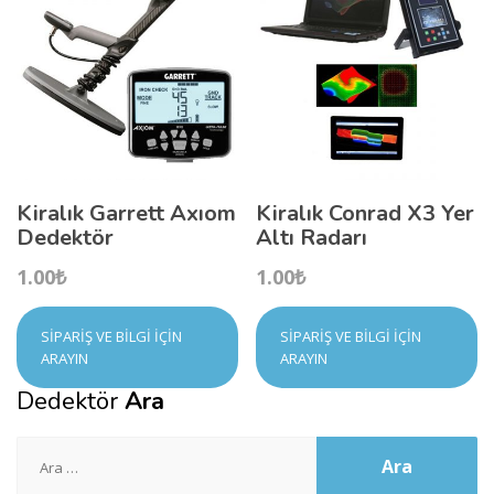
Kiralık Garrett Axıom
Kiralık Conrad X3 Yer
Dedektör
Altı Radarı
1.00
₺
1.00
₺
SIPARIŞ VE BILGI İÇIN
SIPARIŞ VE BILGI İÇIN
ARAYIN
ARAYIN
Dedektör
Ara
Arama: