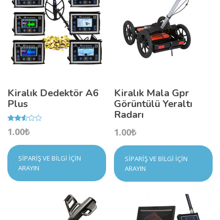
Kiralık Dedektör A6
Kiralık Mala Gpr
Plus
Görüntülü Yeraltı
Radarı
Rated
1.00
₺
1.00
₺
2.44
out
of 5
SIPARIŞ VE BILGI İÇIN
SIPARIŞ VE BILGI İÇIN
ARAYIN
ARAYIN