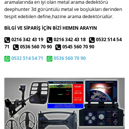
aramalarında en iyi olan metal arama dedektörü
deephunter 3d görüntülü metal ve boşlukları derinden
tespit edebilen define,hazine arama dedektörüdür.
BİLGİ VE SİPARİŞ İÇİN BİZİ HEMEN ARAYIN
0216 342 43 19
0216 342 43 18
0532 514 54
71
0536 560 70 90
0545 560 70 90
0532 514 54 71
0536 560 70 90