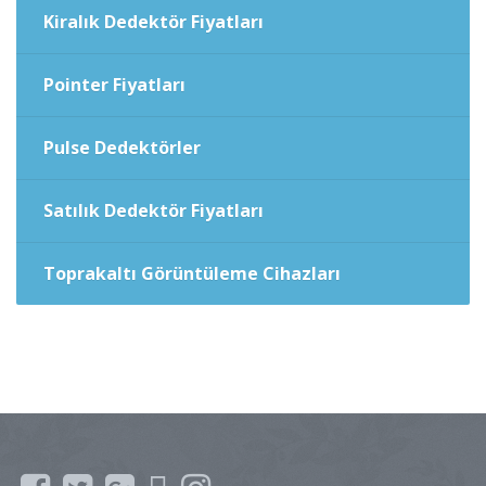
Kiralık Dedektör Fiyatları
Pointer Fiyatları
Pulse Dedektörler
Satılık Dedektör Fiyatları
Toprakaltı Görüntüleme Cihazları