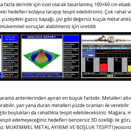
la derinlik için özel olarak tasarlanmış 100×60 cm ebadı
ki hedefleri kolayca tarayıp tespit edebilirsiniz. Çok rahat v
 yüzeydeki gazoz kapağı, çivi gibi değersiz küçük metal atıkl
 mükemmel sonuçlar alabilmeniz için üretildi.
rama antenlerinden ayıran en büyük farkıdır. Metalleri altı
ırabilir, yan yana duran metalleri yüzde oranları ile verebilir.
 gibi boşlukları da rahatlıkla tespit edebileceksiniz. Mağara,
 tespit edemeyeceğiniz hedefleri benzersiz 3D özelliği ile gör
ksınız. MÜKEMMEL METAL AYIRIMI VE BOŞLUK TESPİTİ Jeoson