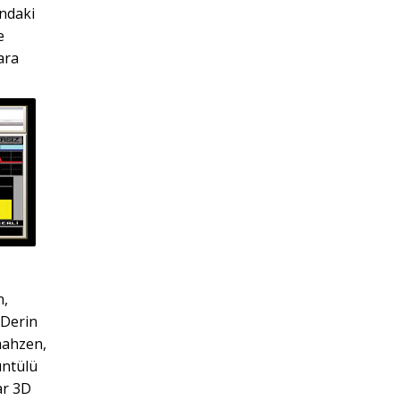
ndaki
e
ara
n,
 Derin
 mahzen,
üntülü
ar 3D