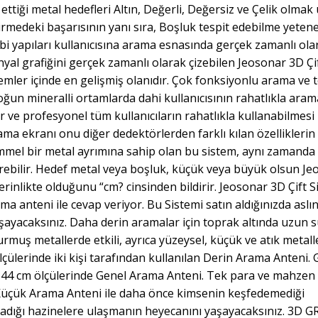
ettiği metal hedefleri Altın, Değerli, Değersiz ve Çelik olmak
irmedeki başarısının yanı sıra, Boşluk tespit edebilme yeteneğ
bi yapıları kullanıcısına arama esnasında gerçek zamanlı ola
sinyal grafiğini gerçek zamanlı olarak çizebilen Jeosonar 3D Çi
mler içinde en gelişmiş olanıdır. Çok fonksiyonlu arama ve t
 yoğun mineralli ortamlarda dahi kullanıcısının rahatlıkla aram
ve profesyonel tüm kullanıcıların rahatlıkla kullanabilmesi 
ama ekranı onu diğer dedektörlerden farklı kılan özelliklerin
emmel bir metal ayrımına sahip olan bu sistem, aynı zamanda
verebilir. Hedef metal veya boşluk, küçük veya büyük olsun J
erinlikte olduğunu “cm? cinsinden bildirir. Jeosonar 3D Çift 
ma anteni ile cevap veriyor. Bu Sistemi satın aldığınızda aslı
şayacaksınız. Daha derin aramalar için toprak altında uzun s
rmuş metallerde etkili, ayrıca yüzeysel, küçük ve atık metall
lerinde iki kişi tarafından kullanılan Derin Arama Anteni. 
×44 cm ölçülerinde Genel Arama Anteni. Tek para ve mahzen 
e Küçük Arama Anteni ile daha önce kimsenin keşfedemediği
adığı hazinelere ulaşmanın heyecanını yaşayacaksınız. 3D G