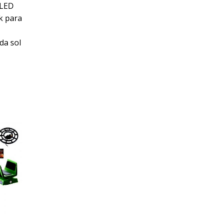
 LED
k para
da sol