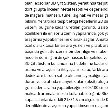
olan Jeosonar 3D Çift Sistem, yeraltında tespit 
dört grupta İnceler. Metal tespiti ve değerlend
de mağara, mahzen, tünel, sığınak ve mezar gi
bildirir. Yeraltında tespit ettiği hedeflerin 2D 
Sistem, bu güne kadar üretilen görüntülü siste
özellikleri ile en zorlu zemin yapılarında, çok
araştırma yapabilmesine olanak sağlar. Amatör 
özel olarak tasarlanan ara yüzleri ve pratik ar
başında gelir. Benzersiz bir derinliğe ve mük
hedefin derinliğini de çok hassas bir şekilde 
3D Çift Sistem kullanıcısına hedefin ne kadar d
arama ve araştırma ihtiyaçlarınıza üç farklı ara
dedektöre birden sahip olmanın ayrıcalığını ya
duran ve etrafında manyetik alan (oksit) oluştu
görmeden arama yapabileceğiniz 60×100 cm ölçü
maksatlı aramalarınızda kullanabileceğiniz 36
kapalı alanlarda etkili 21×31,5 cm ölçülerind
derinliklerde araştırma yapıp kimsenin ulaşam