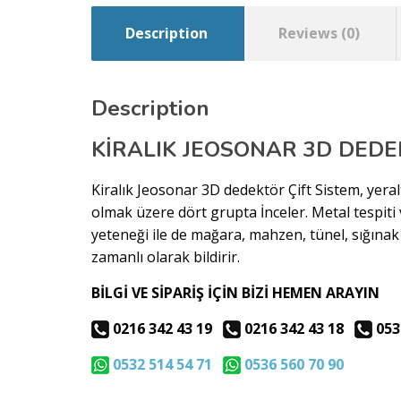
Description
Reviews (0)
Description
KİRALIK JEOSONAR 3D DED
Kiralık Jeosonar 3D dedektör Çift Sistem, yeralt
olmak üzere dört grupta İnceler. Metal tespiti
yeteneği ile de mağara, mahzen, tünel, sığınak
zamanlı olarak bildirir.
BİLGİ VE SİPARİŞ İÇİN BİZİ HEMEN ARAYIN
0216 342 43 19
0216 342 43 18
053
0532 514 54 71
0536 560 70 90