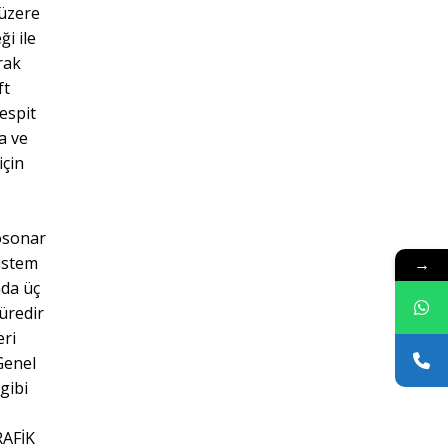
 üzere
i ile
rak
ft
espit
a ve
için
eosonar
Sistem
→
nda üç
üredir
eri
Genel
gibi
RAFİK