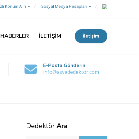
zlı Konum Alın
Sosyal Medya Hesapları
 HABERLER
İLETİŞİM
İletişim
E-Posta Gönderin
info@asyadedektor.com
Dedektör
Ara