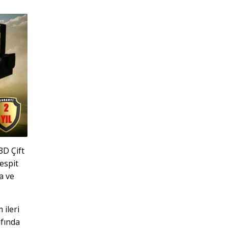
3D Çift
espit
a ve
 ileri
ıfında