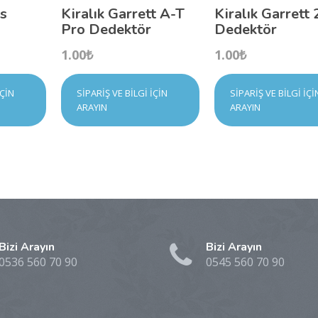
us
Kiralık Garrett A-T
Kiralık Garrett
Pro Dedektör
Dedektör
1.00
₺
1.00
₺
İÇIN
SIPARIŞ VE BILGI İÇIN
SIPARIŞ VE BILGI İÇI
ARAYIN
ARAYIN
Bizi Arayın
Bizi Arayın
0536 560 70 90
0545 560 70 90