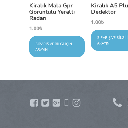
Kiralık Mala Gpr
Kiralık A5 Pl
Görüntülü Yeraltı
Dedektör
Radarı
1.00
₺
1.00
₺
SIPARIŞ VE BILGI 
ARAYIN
SIPARIŞ VE BILGI İÇIN
ARAYIN