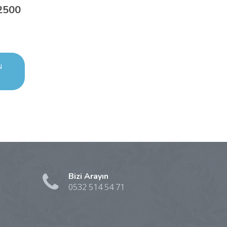
 2500
N
Bizi Arayın
0532 514 54 71