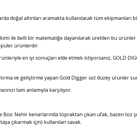
arda doğal altınları aramakta kullanılacak tüm ekipmanları bi
irikimi ile belli bir matematiğe dayanılarak üretilen bu ürünle
püler ürünlerdir.
ürünleriyle en iyi sonuçları elde etmek istiyorsanız, GOLD DI
ştırma ve geliştirme yapan Gold Digger üst düzey ürünler su
yacınızı tam anlamıyla karşılıyor.
Box: Nehir kenarlarında topraktan çıkan ufak, bazen toz ş
rtaya çıkarmak için) kullanılan savak.