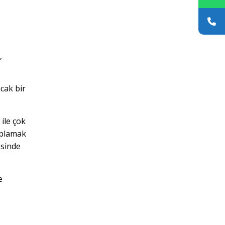
,
acak bir
ile çok
toplamak
esinde
e