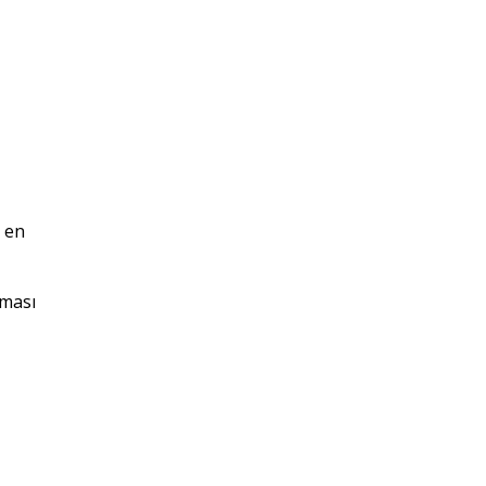
n en
ıması