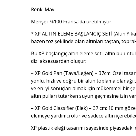
Renk: Mavi
Menşei: %100 Fransa’da üretilmiştir.
* XP ALTIN ELEME BAŞLANGIÇ SETİ (Altın Yıkam
bazen toz şeklinde olan altınları taştan, toprak
Bu XP başlangıç ​​altın eleme seti, altın bulun
dizi aksesuardan oluşur:
– XP Gold Pan (Tava/Leğen) – 37cm: Özel tasarı
yönlü, hızlı ve doğru bir altın toplama olanağı 
ve en iyi sonuçları almak için mükemmel bir şe
altın pulları tutarken suyun geçmesine izin ver
– XP Gold Classifier (Elek) – 37 cm: 10 mm gözen
elemeye yardımcı olur ve sadece altın içerebile
XP plastik eleği tasarımı sayesinde piyasadaki e