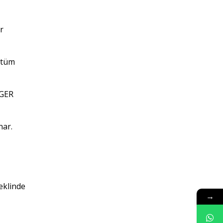
r
r tüm
GGER
nar.
eklinde
→