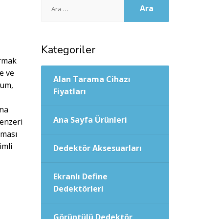
Arama:
Kategoriler
ırmak
e ve
Alan Tarama Cihazı
kum,
Fiyatları
ına
Ana Sayfa Ürünleri
benzeri
lması
imli
Dedektör Aksesuarları
Ekranlı Define
Dedektörleri
Görüntülü Dedektör