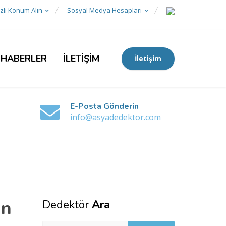
zlı Konum Alın
Sosyal Medya Hesapları
 HABERLER
İLETİŞİM
İletişim
E-Posta Gönderin
info@asyadedektor.com
in
Dedektör
Ara