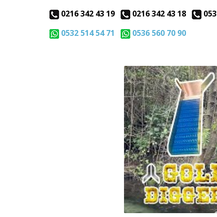
0216 342 43 19
0216 342 43 18
053
0532 514 54 71
0536 560 70 90