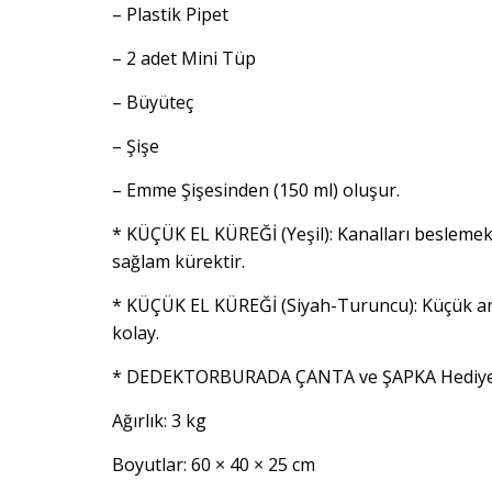
– Plastik Pipet
– 2 adet Mini Tüp
– Büyüteç
– Şişe
– Emme Şişesinden (150 ml) oluşur.
* KÜÇÜK EL KÜREĞİ (Yeşil): Kanalları beslemek
sağlam kürektir.
* KÜÇÜK EL KÜREĞİ (Siyah-Turuncu): Küçük araşt
kolay.
* DEDEKTORBURADA ÇANTA ve ŞAPKA Hediye
Ağırlık: 3 kg
Boyutlar: 60 × 40 × 25 cm