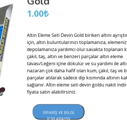
Gold
1.00
₺
Altın Eleme Seti Devin Gold biriken altını ayrışt
için, altın buluntularınızı toplamanıza, elemeniz
depolamanıza yardımcı olur.savakta toplanan 
çakıl, taş, altın ve benzeri parçalar altın eleme
tavası/Leğeni içine dökülür ve su yardımı ile alt
nazaran çok daha hafif olan kum, çakıl, taş ve 
parçalar atılarak sadece dip kısmında altının ka
sağlanır. Altın eleme seti devin goldu nakit indir
fiyata satın alabilirsiniz.
SIPARIŞ VE BILGI
İÇIN ARAYIN