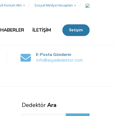
zlı Konum Alın
Sosyal Medya Hesapları
 HABERLER
İLETİŞİM
İletişim
E-Posta Gönderin
info@asyadedektor.com
Dedektör
Ara