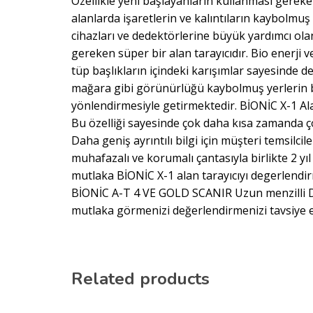
Özellikle yeni başlayanların kullanması gereken
alanlarda işaretlerin ve kalıntıların kaybolmu
cihazları ve dedektörlerine büyük yardımcı olan
gereken süper bir alan tarayıcıdır. Bio enerji v
tüp başlıkların içindeki karışımlar sayesinde de
mağara gibi görünürlüğü kaybolmuş yerlerin bu
yönlendirmesiyle getirmektedir. BİONİC X-1 Ala
Bu özelliği sayesinde çok daha kısa zamanda ço
Daha geniş ayrıntılı bilgi için müşteri temsilci
muhafazalı ve korumalı çantasıyla birlikte 2 y
mutlaka BİONİC X-1 alan tarayıcıyı degerlendir
BİONİC A-T 4 VE GOLD SCANIR Uzun menzilli Der
mutlaka görmenizi değerlendirmenizi tavsiye e
Related products