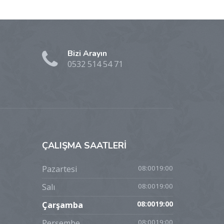
Bizi Arayın
0532 514 54 71
ÇALIŞMA
SAATLERİ
Pazartesi
08:0019:00
Salı
08:0019:00
Çarşamba
08:0019:00
Perşembe
08:0019:00