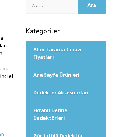
Arama:
Kategoriler
da
alan
Alan Tarama Cihazı
n
Fiyatları
rama
Ana Sayfa Ürünleri
inci el
Dedektör Aksesuarları
Ekranlı Define
Dedektörleri
an
Görüntülü Dedektör