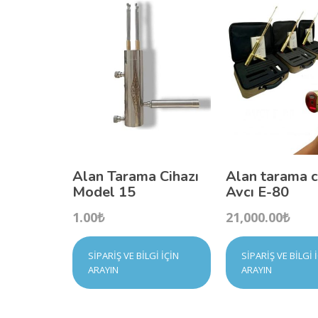
Alan Tarama Cihazı
Alan tarama c
Model 15
Avcı E-80
1.00
₺
21,000.00
₺
SIPARIŞ VE BILGI İÇIN
SIPARIŞ VE BILGI 
ARAYIN
ARAYIN