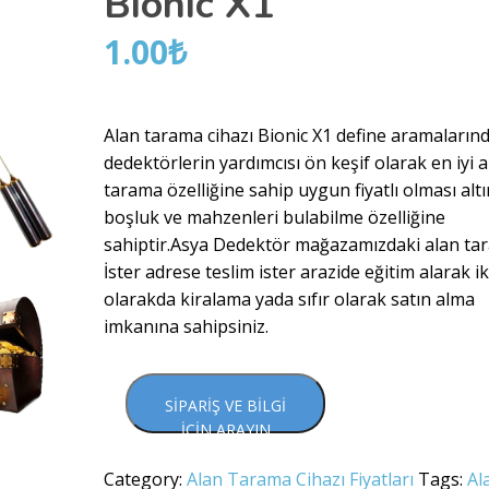
Bionic X1
1.00
₺
Alan tarama cihazı Bionic X1 define aramaların
dedektörlerin yardımcısı ön keşif olarak en iyi 
tarama özelliğine sahip uygun fiyatlı olması altı
boşluk ve mahzenleri bulabilme özelliğine
sahiptir.Asya Dedektör mağazamızdaki alan ta
İster adrese teslim ister arazide eğitim alarak ik
olarakda kiralama yada sıfır olarak satın alma
imkanına sahipsiniz.
SIPARIŞ VE BILGI
İÇIN ARAYIN
Category:
Alan Tarama Cihazı Fiyatları
Tags:
Al