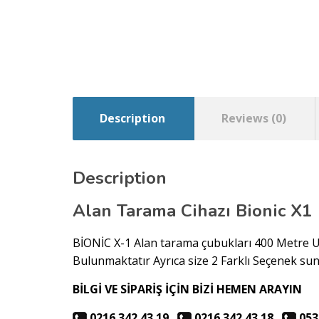
Description
Reviews (0)
Description
Alan Tarama Cihazı Bionic X1
BİONİC X-1 Alan tarama çubukları 400 Metre Uz
Bulunmaktatır Ayrıca size 2 Farklı Seçenek su
BİLGİ VE SİPARİŞ İÇİN BİZİ HEMEN ARAYIN
0216 342 43 19
0216 342 43 18
053