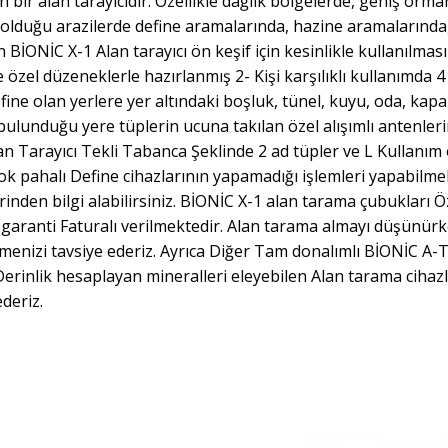
 bir alan tarayıcıdır. Özellikle dağlık bölgelerde, geniş orma
ş olduğu arazilerde define aramalarında, hazine aramalarında
 BİONİC X-1 Alan tarayıcı ön keşif için kesinlikle kullanılması
e özel düzeneklerle hazırlanmış 2- Kişi karşılıklı kullanımda 4
fine olan yerlere yer altındaki boşluk, tünel, kuyu, oda, kapal
lunduğu yere tüplerin ucuna takılan özel alışımlı antenler
n Tarayıcı Tekli Tabanca Şeklinde 2 ad tüpler ve L Kullanım ö
k pahalı Define cihazlarının yapamadığı işlemleri yapabilme
lerinden bilgi alabilirsiniz. BİONİC X-1 alan tarama çubukları Ö
ıl garanti Faturalı verilmektedir. Alan tarama almayı düşünür
menizi tavsiye ederiz. Ayrıca Diğer Tam donalımlı BİONİC A-T
inlik hesaplayan mineralleri eleyebilen Alan tarama cihazl
deriz.