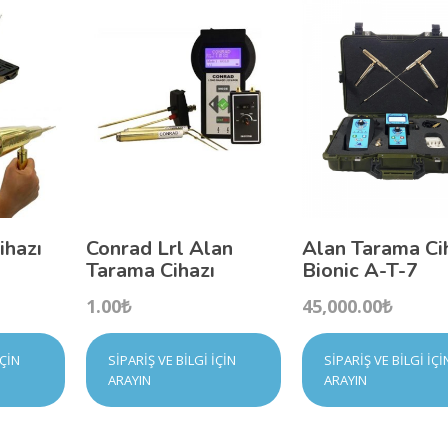
ihazı
Conrad Lrl Alan
Alan Tarama Ci
Tarama Cihazı
Bionic A-T-7
1.00
₺
45,000.00
₺
İÇIN
SIPARIŞ VE BILGI İÇIN
SIPARIŞ VE BILGI İÇI
ARAYIN
ARAYIN