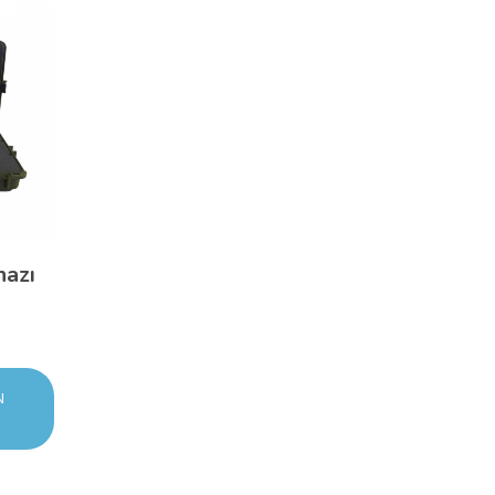
hazı
N