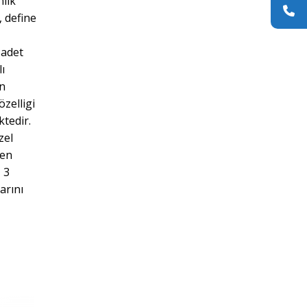
nlık
, define
 adet
ı
in
zelligi
ktedir.
zel
ken
 3
arını