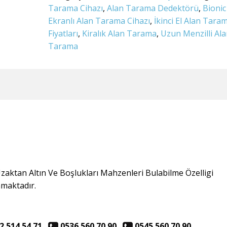
Tarama Cihazı
,
Alan Tarama Dedektörü
,
Bionic
Ekranlı Alan Tarama Cihazı
,
İkinci El Alan Tara
Fiyatları
,
Kiralık Alan Tarama
,
Uzun Menzilli Ala
Tarama
aktan Altın Ve Boşlukları Mahzenleri Bulabilme Özelligi
nmaktadır.
2 514 54 71
0536 560 70 90
0545 560 70 90