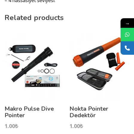
– 4 hassasiyet seviyesi.
Related products
→
Makro Pulse Dive
Nokta Pointer
Pointer
Dedektör
1.00
₺
1.00
₺