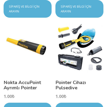
SIPARIŞ VE BILGI İÇIN
SIPARIŞ VE BILGI İÇIN
ARAYIN
ARAYIN
Nokta AccuPoint
Pointer Cihazı
Ayrımlı Pointer
Pulsedive
1.00
₺
1.00
₺