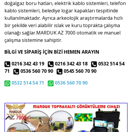
doğalgaz boru hatları, elektrik kablo sistemleri, telefon
kablo sistemleri, belediye logar kapakları tespitinde
kullanılmaktadır. Ayrıca arkeolojik araştırmalarda hızlı
bir şekilde veri alabilir ıslak ve kuru toprakta çalışma
olanağı sağlar.MARDUK AZ 7000 otomatik ve manuel
çalışma sistemine sahiptir.
BİLGİ VE SİPARİŞ İÇİN BİZİ HEMEN ARAYIN
0216 342 43 19
0216 342 43 18
0532 514 54
71
0536 560 70 90
0545 560 70 90
0532 514 54 71
0536 560 70 90