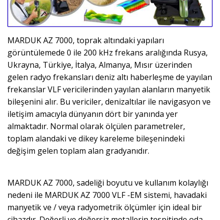
MARDUK AZ 7000, toprak altındaki yapıları
görüntülemede 0 ile 200 kHz frekans aralığında Rusya,
Ukrayna, Türkiye, İtalya, Almanya, Mısır üzerinden
gelen radyo frekansları deniz altı haberleşme de yayılan
frekanslar VLF vericilerinden yayılan alanların manyetik
bileşenini alır. Bu vericiler, denizaltılar ile navigasyon ve
iletişim amacıyla dünyanın dört bir yanında yer
almaktadır. Normal olarak ölçülen parametreler,
toplam alandaki ve dikey kareleme bileşenindeki
değişim gelen toplam alan gradyanıdır.
MARDUK AZ 7000, sadeliği boyutu ve kullanım kolaylığı
nedeni ile MARDUK AZ 7000 VLF -EM sistemi, havadaki
manyetik ve / veya radyometrik ölçümler için ideal bir
cihazdır. Değerli ve değersiz metallerin tespitinde oda,